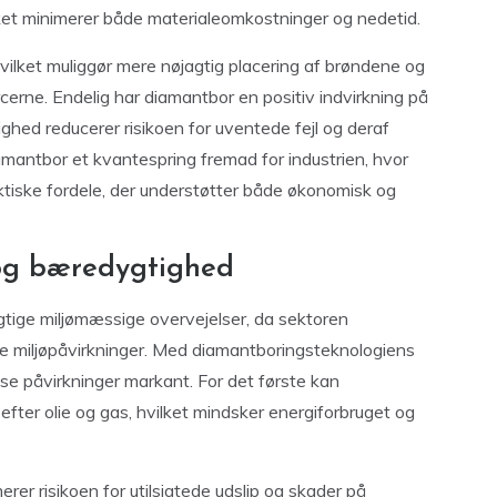
lket minimerer både materialeomkostninger og nedetid.
ilket muliggør mere nøjagtig placering af brøndene og
erne. Endelig har diamantbor en positiv indvirkning på
ighed reducerer risikoen for uventede fejl og deraf
amantbor et kvantespring fremad for industrien, hvor
tiske fordele, der understøtter både økonomisk og
 og bæredygtighed
igtige miljømæssige overvejelser, da sektoren
ge miljøpåvirkninger. Med diamantboringsteknologiens
sse påvirkninger markant. For det første kan
efter olie og gas, hvilket mindsker energiforbruget og
rer risikoen for utilsigtede udslip og skader på