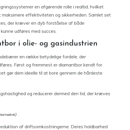
ingssystemer en afgørende rolle i realtid, hvilket
at maksimere effektiviteten og sikkerheden. Samlet set
es, der kræver en dyb forståelse af både
at kunne udføres med succes.
bor i olie- og gasindustrien
indebærer en række betydelige fordele, der
føres. Først og fremmest er diamantbor kendt for
lket gør dem ideelle til at bore gennem de hårdeste
ingshastighed og reducerer dermed den tid, der kræves
.
reduktion af driftsomkostningerne. Deres holdbarhed