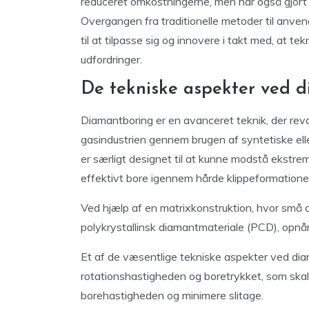
reduceret omkostningerne, men har også gjort
Overgangen fra traditionelle metoder til anven
til at tilpasse sig og innovere i takt med, at t
udfordringer.
De tekniske aspekter ved 
Diamantboring er en avanceret teknik, der revo
gasindustrien gennem brugen af syntetiske ell
er særligt designet til at kunne modstå ekstre
effektivt bore igennem hårde klippeformationer, 
Ved hjælp af en matrixkonstruktion, hvor små dia
polykrystallinsk diamantmateriale (PCD), opnå
Et af de væsentlige tekniske aspekter ved dia
rotationshastigheden og boretrykket, som skal 
borehastigheden og minimere slitage.