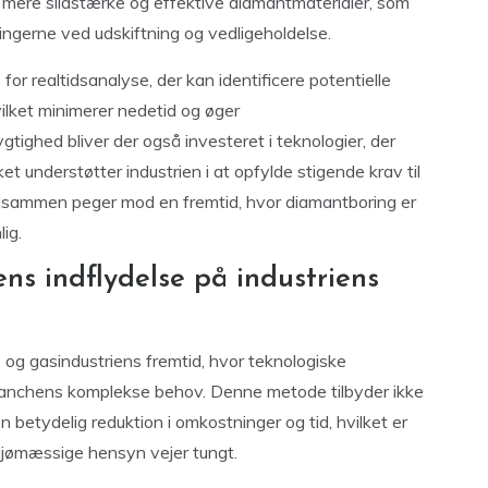
u mere slidstærke og effektive diamantmaterialer, som
ngerne ved udskiftning og vedligeholdelse.
r realtidsanalyse, der kan identificere potentielle
vilket minimerer nedetid og øger
ighed bliver der også investeret i teknologier, der
ket understøtter industrien i at opfylde stigende krav til
 tilsammen peger mod en fremtid, hvor diamantboring er
ig.
ns indflydelse på industriens
e- og gasindustriens fremtid, hvor teknologiske
ranchens komplekse behov. Denne metode tilbyder ikke
n betydelig reduktion i omkostninger og tid, hvilket er
iljømæssige hensyn vejer tungt.