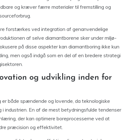
are og kræver færre materialer til fremstilling og
ssourceforbrug.
re forstærkes ved integration af genanvendelige
produktionen af selve diamantborene sker under miljø-
fokusere på disse aspekter kan diamantboring ikke kun
nding, men også indgå som en del af en bredere strategi
gisektoren.
ovation og udvikling inden for
g er både spændende og lovende, da teknologiske
ng i industrien. En af de mest betydningsfulde tendenser
kinlæring, der kan optimere boreprocesserne ved at
e præcision og effektivitet.