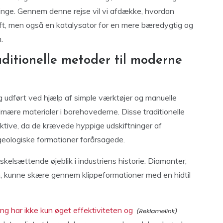
ringe. Gennem denne rejse vil vi afdække, hvordan
ift, men også en katalysator for en mere bæredygtig og
.
aditionelle metoder til moderne
ing udført ved hjælp af simple værktøjer og manuelle
rimære materialer i borehovederne. Disse traditionelle
ktive, da de krævede hyppige udskiftninger af
geologiske formationer forårsagede.
kelsættende øjeblik i industriens historie. Diamanter,
n, kunne skære gennem klippeformationer med en hidtil
g har ikke kun øget effektiviteten og