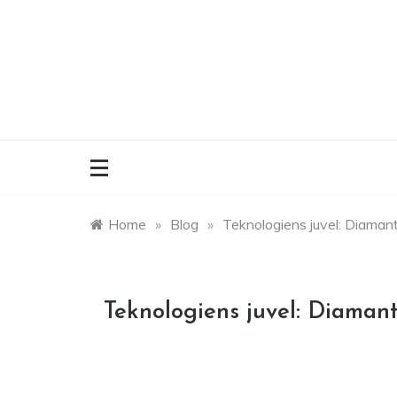
Skip
to
content
Home
»
Blog
»
Teknologiens juvel: Diamantb
Teknologiens juvel: Diamant