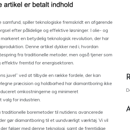
ne samfund, spiller teknologiske fremskridt en afgørende
el efter pålidelige og effektive løsninger. I olie- og
 markeret en betydelig teknologisk revolution, der har
giproduktion. Denne artikel dykker ned i, hvordan
espring fra traditionelle metoder, men også tjener som
effektiv fremtid for energisektoren.
ns juvel” ved at tilbyde en række fordele, der kan
rlegne præcision og holdbarhed har diamantboring ikke
D
educeret omkostningerne og minimeret
t valg for industrien.
A
ra traditionelle boremetoder til nutidens avancerede
der gør diamantboring til et uundværligt værktøj. Vi vil
der følger med denne teknologi, samt de fremtidige