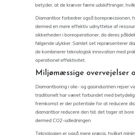
betyder, at de kræver færre udskiftninger, hvi
Diamantbor forbedrer også borepræcisionen, hv
dermed en mere effektiv udnyttelse af ressourc
sikkerheden i boreoperationer, da deres pålidel
følgende ulykker. Samlet set repræsenterer di
de kombinerer teknologisk innovation med prak
operationel effektivitet.
Miljømæssige overvejelser
Diamantboring i olie- og gasindustrien rejser v
traditionelt har været forbundet med betydeli
fremkomst er der potentiale for at reducere di
diamantbor reducere den tid, det tager at bore 
dermed CO2-udledningen.
Teknologien er også mere præcis, hvilket minime