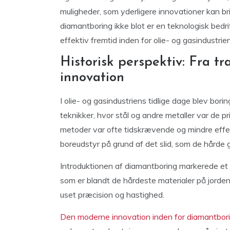
muligheder, som yderligere innovationer kan b
diamantboring ikke blot er en teknologisk bedr
effektiv fremtid inden for olie- og gasindustrien
Historisk perspektiv: Fra tr
innovation
I olie- og gasindustriens tidlige dage blev bor
teknikker, hvor stål og andre metaller var de p
metoder var ofte tidskrævende og mindre effe
boreudstyr på grund af det slid, som de hårde 
Introduktionen af diamantboring markerede et s
som er blandt de hårdeste materialer på jorde
uset præcision og hastighed.
Den moderne innovation inden for diamantborin