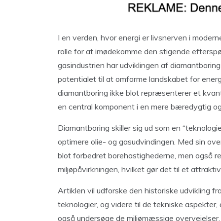
I en verden, hvor energi er livsnerven i moder
rolle for at imødekomme den stigende efterspørgs
gasindustrien har udviklingen af diamantboring
potentialet til at omforme landskabet for ener
diamantboring ikke blot repræsenterer et kvant
en central komponent i en mere bæredygtig og 
Diamantboring skiller sig ud som en “teknologie
optimere olie- og gasudvindingen. Med sin ove
blot forbedret borehastighederne, men også r
miljøpåvirkningen, hvilket gør det til et attraktiv
Artiklen vil udforske den historiske udvikling f
teknologier, og videre til de tekniske aspekter, 
også undersøge de miljømæssige overvejelser, 