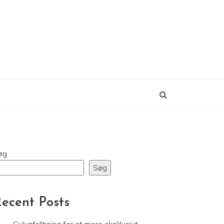
øg
Søg
ecent Posts