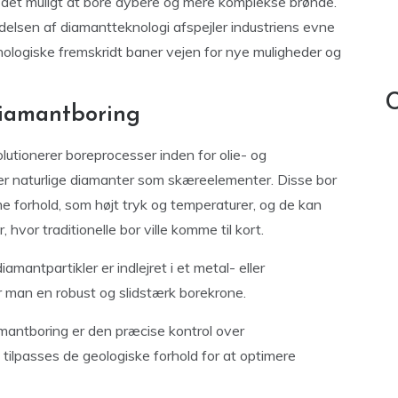
 det muligt at bore dybere og mere komplekse brønde.
delsen af diamantteknologi afspejler industriens evne
eknologiske fremskridt baner vejen for nye muligheder og
C
diamantboring
lutionerer boreprocesser inden for olie- og
er naturlige diamanter som skæreelementer. Disse bor
me forhold, som højt tryk og temperaturer, og de kan
hvor traditionelle bor ville komme til kort.
mantpartikler er indlejret i et metal- eller
r man en robust og slidstærk borekrone.
mantboring er den præcise kontrol over
tilpasses de geologiske forhold for at optimere