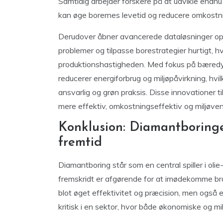
Samtidig arbejder forskere på at udvikle endn
kan øge borernes levetid og reducere omkostni
Derudover åbner avancerede dataløsninger op fo
problemer og tilpasse borestrategier hurtigt, h
produktionshastigheden. Med fokus på bæredygt
reducerer energiforbrug og miljøpåvirkning, hvil
ansvarlig og grøn praksis. Disse innovationer
mere effektiv, omkostningseffektiv og miljøvenl
Konklusion: Diamantboringe
fremtid
Diamantboring står som en central spiller i oli
fremskridt er afgørende for at imødekomme b
blot øget effektivitet og præcision, men også e
kritisk i en sektor, hvor både økonomiske og m