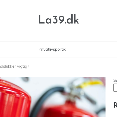
La39.dk
Privatlivspolitik
dslukker vigtig?
S
R