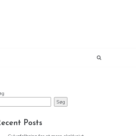
øg
Søg
ecent Posts