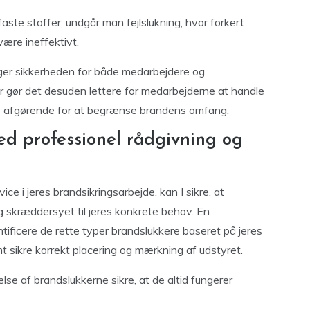
faste stoffer, undgår man fejlslukning, hvor forkert
være ineffektivt.
ger sikkerheden for både medarbejdere og
 gør det desuden lettere for medarbejderne at handle
ære afgørende for at begrænse brandens omfang.
d professionel rådgivning og
ce i jeres brandsikringsarbejde, kan I sikre, at
 skræddersyet til jeres konkrete behov. En
tificere de rette typer brandslukkere baseret på jeres
amt sikre korrekt placering og mærkning af udstyret.
se af brandslukkerne sikre, at de altid fungerer