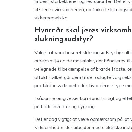
findes i storkøkkener og restauranter. Det er vig
til stede i virksomheden, da forkert sluknings
sikkerhedsrisiko.
Hvornår skal jeres virkso
slukningsudstyr?
Valget af vandbaseret slukningsudstyr bør al
arbejdsmiljø og de materialer, der håndteres ti
velegnede til bekæmpelse af brande i faste, org
affald, hvilket gør dem til det oplagte valg i ek
produktionsvirksomheder, hvor denne type mat
I sådanne omgivelser kan vand hurtigt og effek
på både inventar og bygning.
Det er dog vigtigt at være opmærksom på, at va
Virksomheder, der arbejder med elektriske instal