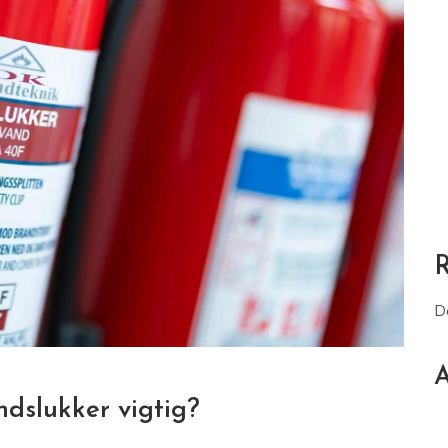
D
A
ndslukker vigtig?