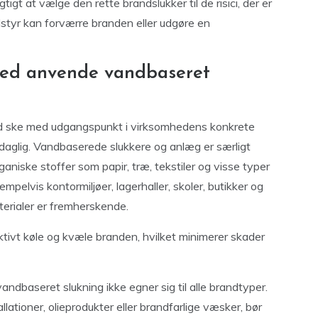
tigt at vælge den rette brandslukker til de risici, der er
udstyr kan forværre branden eller udgøre en
mhed anvende vandbaseret
tid ske med udgangspunkt i virksomhedens konkrete
l daglig. Vandbaserede slukkere og anlæg er særligt
aniske stoffer som papir, træ, tekstiler og visse typer
sempelvis kontormiljøer, lagerhaller, skoler, butikker og
erialer er fremherskende.
tivt køle og kvæle branden, hvilket minimerer skader
ndbaseret slukning ikke egner sig til alle brandtyper.
lationer, olieprodukter eller brandfarlige væsker, bør