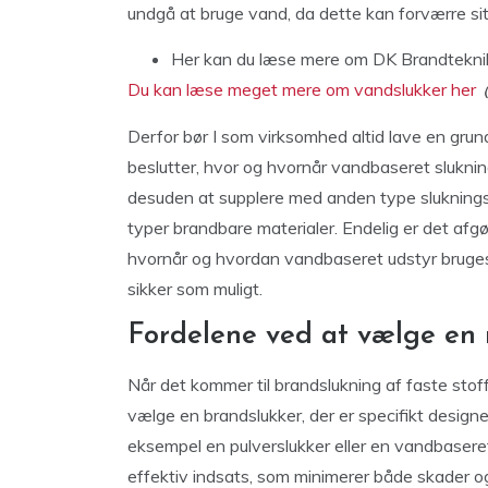
undgå at bruge vand, da dette kan forværre situ
Her kan du
læse mere om DK Brandtekni
Du kan læse meget mere om vandslukker her
Derfor bør I som virksomhed altid lave en grund
beslutter, hvor og hvornår vandbaseret slukni
desuden at supplere med anden type slukningsu
typer brandbare materialer. Endelig er det afgø
hvornår og hvordan vandbaseret udstyr bruges 
sikker som muligt.
Fordelene ved at vælge en må
Når det kommer til brandslukning af faste stoff
vælge en brandslukker, der er specifikt designet
eksempel en pulverslukker eller en vandbaseret 
effektiv indsats, som minimerer både skader o