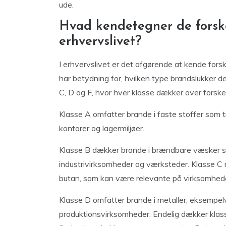
ude.
Hvad kendetegner de forske
erhvervslivet?
I erhvervslivet er det afgørende at kende forsk
har betydning for, hvilken type brandslukker d
C, D og F, hvor hver klasse dækker over forskel
Klasse A omfatter brande i faste stoffer som træ
kontorer og lagermiljøer.
Klasse B dækker brande i brændbare væsker so
industrivirksomheder og værksteder. Klasse C r
butan, som kan være relevante på virksomhede
Klasse D omfatter brande i metaller, eksempelv
produktionsvirksomheder. Endelig dækker klass