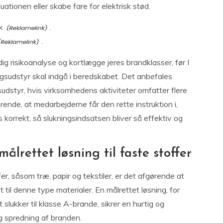
ationen eller skabe fare for elektrisk stød.
k
.
.
ig risikoanalyse og kortlægge jeres brandklasser, før I
ngsudstyr skal indgå i beredskabet. Det anbefales
dstyr, hvis virksomhedens aktiviteter omfatter flere
rende, at medarbejderne får den rette instruktion i,
korrekt, så slukningsindsatsen bliver så effektiv og
lrettet løsning til faste stoffer
er, såsom træ, papir og tekstiler, er det afgørende at
 til denne type materialer. En målrettet løsning, for
slukker til klasse A-brande, sikrer en hurtig og
g spredning af branden.