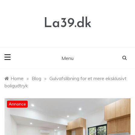
Skip
to
content
La39.dk
Menu
Home
»
Blog
»
Gulvafslibning for et mere eksklusivt
boligudtryk
Annonce