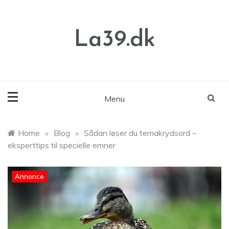
Skip
to
content
La39.dk
Menu
Home
»
Blog
»
Sådan løser du temakrydsord –
eksperttips til specielle emner
Annonce