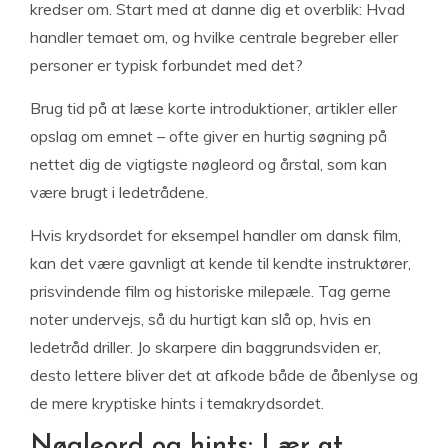
kredser om. Start med at danne dig et overblik: Hvad
handler temaet om, og hvilke centrale begreber eller
personer er typisk forbundet med det?
Brug tid på at læse korte introduktioner, artikler eller
opslag om emnet – ofte giver en hurtig søgning på
nettet dig de vigtigste nøgleord og årstal, som kan
være brugt i ledetrådene.
Hvis krydsordet for eksempel handler om dansk film,
kan det være gavnligt at kende til kendte instruktører,
prisvindende film og historiske milepæle. Tag gerne
noter undervejs, så du hurtigt kan slå op, hvis en
ledetråd driller. Jo skarpere din baggrundsviden er,
desto lettere bliver det at afkode både de åbenlyse og
de mere kryptiske hints i temakrydsordet.
Nøgleord og hints: Lær at