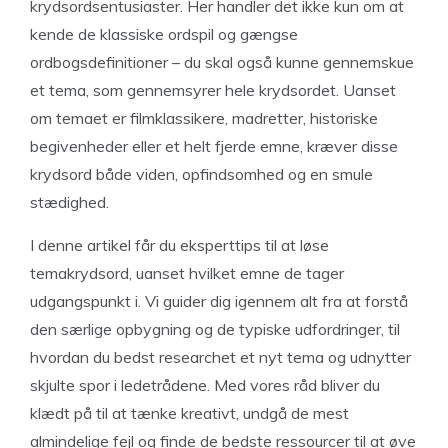
krydsordsentusiaster. Her handler det ikke kun om at
kende de klassiske ordspil og gængse
ordbogsdefinitioner – du skal også kunne gennemskue
et tema, som gennemsyrer hele krydsordet. Uanset
om temaet er filmklassikere, madretter, historiske
begivenheder eller et helt fjerde emne, kræver disse
krydsord både viden, opfindsomhed og en smule
stædighed.
I denne artikel får du eksperttips til at løse
temakrydsord, uanset hvilket emne de tager
udgangspunkt i. Vi guider dig igennem alt fra at forstå
den særlige opbygning og de typiske udfordringer, til
hvordan du bedst researchet et nyt tema og udnytter
skjulte spor i ledetrådene. Med vores råd bliver du
klædt på til at tænke kreativt, undgå de mest
almindelige fejl og finde de bedste ressourcer til at øve