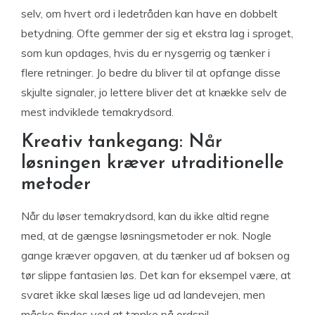
selv, om hvert ord i ledetråden kan have en dobbelt
betydning. Ofte gemmer der sig et ekstra lag i sproget,
som kun opdages, hvis du er nysgerrig og tænker i
flere retninger. Jo bedre du bliver til at opfange disse
skjulte signaler, jo lettere bliver det at knække selv de
mest indviklede temakrydsord.
Kreativ tankegang: Når
løsningen kræver utraditionelle
metoder
Når du løser temakrydsord, kan du ikke altid regne
med, at de gængse løsningsmetoder er nok. Nogle
gange kræver opgaven, at du tænker ud af boksen og
tør slippe fantasien løs. Det kan for eksempel være, at
svaret ikke skal læses lige ud ad landevejen, men
måske findes ved at tænke på ordspil,