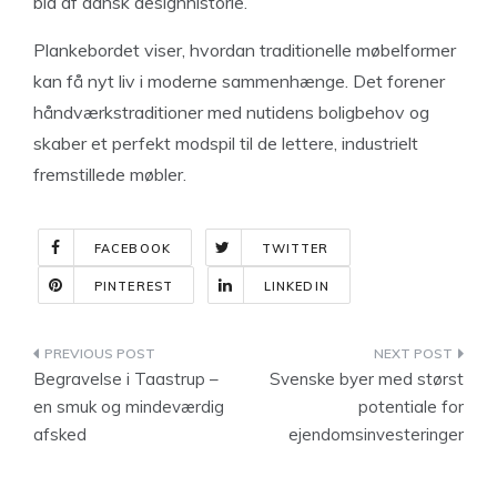
bid af dansk designhistorie.
Plankebordet viser, hvordan traditionelle møbelformer
kan få nyt liv i moderne sammenhænge. Det forener
håndværkstraditioner med nutidens boligbehov og
skaber et perfekt modspil til de lettere, industrielt
fremstillede møbler.
FACEBOOK
TWITTER
PINTEREST
LINKEDIN
Indlægsnavigation
Begravelse i Taastrup –
Svenske byer med størst
en smuk og mindeværdig
potentiale for
afsked
ejendomsinvesteringer