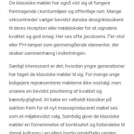
De klassiske møbler har også vist sig at fungere
fremragende i kontormiljøer og offentlige rum. Mange
virksomheder vælger bevidst danske designklassikere
til deres reception eller mødelokaler for at signalere
kvalitet og god smag. Her ses ofte Jacobsens 7’er-stol
eller PH-lamper som gennemgående elementer, der
skaber sammenhæng i indretningen.
Særligt interessant er det, hvordan yngre generationer
har taget de klassiske møbler til sig. For mange unge
boligejere repræsenterer møblerne ikke nostalgi, men
snarere en bevidst prioritering af kvalitet og
bæredygtighed. At købe en velholdt klassiker på
auktion frem for et nyt masseproduceret møbel ses
som et miljøbevidst valg. Samtidig giver de klassiske
møbler en fornemmelse af kontinuitet og forbindelse til
dansk kulturarv i en ellers hurtig omskiftelig verden.