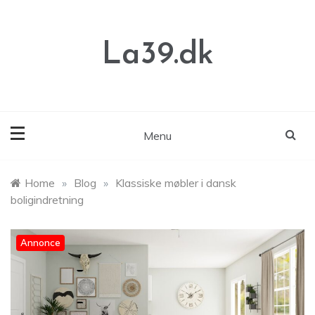
Skip
to
content
La39.dk
Menu
Home
»
Blog
»
Klassiske møbler i dansk
boligindretning
Annonce