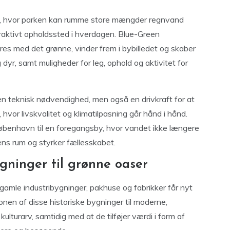
n, hvor parken kan rumme store mængder regnvand
raktivt opholdssted i hverdagen. Blue-Green
eres med det grønne, vinder frem i bybilledet og skaber
 dyr, samt muligheder for leg, ophold og aktivitet for
n teknisk nødvendighed, men også en drivkraft for at
or livskvalitet og klimatilpasning går hånd i hånd.
København til en foregangsby, hvor vandet ikke længere
ens rum og styrker fællesskabet.
gninger til grønne oaser
gamle industribygninger, pakhuse og fabrikker får nyt
onen af disse historiske bygninger til moderne,
lturarv, samtidig med at de tilføjer værdi i form af