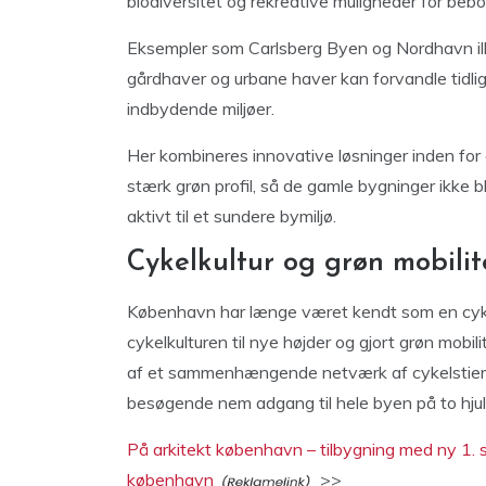
biodiversitet og rekreative muligheder for be
Eksempler som Carlsberg Byen og Nordhavn illu
gårdhaver og urbane haver kan forvandle tidlig
indbydende miljøer.
Her kombineres innovative løsninger inden for
stærk grøn profil, så de gamle bygninger ikke 
aktivt til et sundere bymiljø.
Cykelkultur og grøn mobili
København har længe været kendt som en cyke
cykelkulturen til nye højder og gjort grøn mobil
af et sammenhængende netværk af cykelstier, 
besøgende nem adgang til hele byen på to hjul
På arkitekt københavn – tilbygning med ny 1. 
københavn
>>