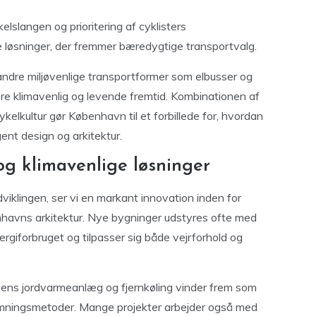
lslangen og prioritering af cyklisters
e løsninger, der fremmer bæredygtige transportvalg.
dre miljøvenlige transportformer som elbusser og
re klimavenlig og levende fremtid. Kombinationen af
ykelkultur gør København til et forbillede for, hvordan
ent design og arkitektur.
og klimavenlige løsninger
udviklingen, ser vi en markant innovation inden for
enhavns arkitektur. Nye bygninger udstyres ofte med
ergiforbruget og tilpasser sig både vejrforhold og
, mens jordvarmeanlæg og fjernkøling vinder frem som
varmningsmetoder. Mange projekter arbejder også med