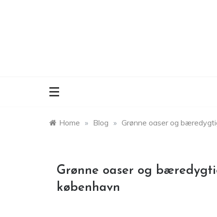
Skip
to
content
Home
»
Blog
»
Grønne oaser og bæredygtig
Grønne oaser og bæredygtig
københavn