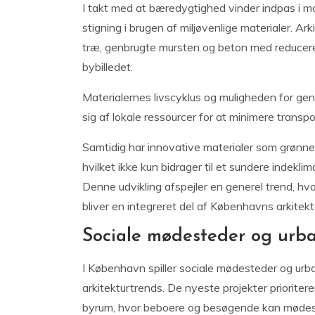
I takt med at bæredygtighed vinder indpas i m
stigning i brugen af miljøvenlige materialer. Ar
træ, genbrugte mursten og beton med reducere
bybilledet.
Materialernes livscyklus og muligheden for g
sig af lokale ressourcer for at minimere trans
Samtidig har innovative materialer som grønne 
hvilket ikke kun bidrager til et sundere indekli
Denne udvikling afspejler en generel trend, hv
bliver en integreret del af Københavns arkitekt
Sociale mødesteder og urb
I København spiller sociale mødesteder og urba
arkitekturtrends. De nyeste projekter prioriter
byrum, hvor beboere og besøgende kan mødes p