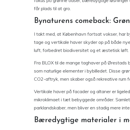
fokus på grønne oaser, bæredygtige løsninger
får plads til at gro.
Bynaturens comeback: Grønn
I takt med, at København fortsat vokser, har by
tage og vertikale haver skyder op på både nye 
luft, forbedret biodiversitet og et æstetisk løft.
Fra BLOX til de mange taghaver på Ørestads bo
som naturlige elementer i bybilledet. Disse grøn
CO2-aftryk, men skaber også rekreative rum 
Vertikale haver på facader og altaner er ligel
mikroklimaet i tæt bebyggede områder. Samlet 
parklandskaber, men bliver en stadig mere in
Bæredygtige materialer i 