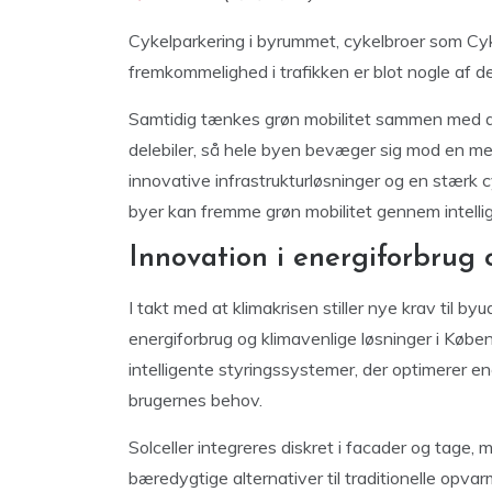
Cykelparkering i byrummet, cykelbroer som Cyke
fremkommelighed i trafikken er blot nogle af d
Samtidig tænkes grøn mobilitet sammen med an
delebiler, så hele byen bevæger sig mod en me
innovative infrastrukturløsninger og en stærk c
byer kan fremme grøn mobilitet gennem intellig
Innovation i energiforbrug 
I takt med at klimakrisen stiller nye krav til by
energiforbrug og klimavenlige løsninger i Køb
intelligente styringssystemer, der optimerer en
brugernes behov.
Solceller integreres diskret i facader og tage
bæredygtige alternativer til traditionelle op