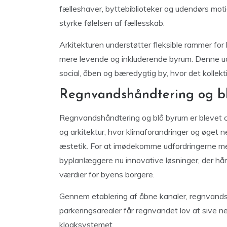
fælleshaver, byttebiblioteker og udendørs motio
styrke følelsen af fællesskab.
Arkitekturen understøtter fleksible rammer for
mere levende og inkluderende byrum. Denne udv
social, åben og bæredygtig by, hvor det kollekti
Regnvandshåndtering og b
Regnvandshåndtering og blå byrum er blevet 
og arkitektur, hvor klimaforandringer og øget n
æstetik. For at imødekomme udfordringerne me
byplanlæggere nu innovative løsninger, der hå
værdier for byens borgere.
Gennem etablering af åbne kanaler, regnvands
parkeringsarealer får regnvandet lov at sive ned
kloaksystemet.