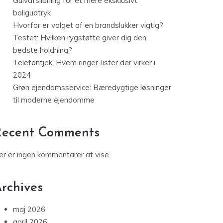
Gulvafslibning for et mere eksklusivt
boligudtryk
Hvorfor er valget af en brandslukker vigtig?
Testet: Hvilken rygstøtte giver dig den
bedste holdning?
Telefontjek: Hvem ringer-lister der virker i
2024
Grøn ejendomsservice: Bæredygtige løsninger
til moderne ejendomme
Recent Comments
er er ingen kommentarer at vise.
rchives
maj 2026
april 2026