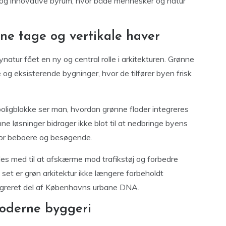
 og innovative byrum, hvor både mennesker og natur
e tage og vertikale haver
natur fået en ny og central rolle i arkitekturen. Grønne
og eksisterende bygninger, hvor de tilfører byen frisk
ligblokke ser man, hvordan grønne flader integreres
ne løsninger bidrager ikke blot til at nedbringe byens
for beboere og besøgende.
edes med til at afskærme mod trafikstøj og forbedre
set er grøn arkitektur ikke længere forbeholdt
tegreret del af Københavns urbane DNA.
moderne byggeri