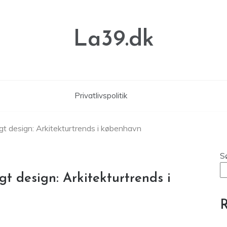
La39.dk
Privatlivspolitik
t design: Arkitekturtrends i københavn
S
t design: Arkitekturtrends i
R