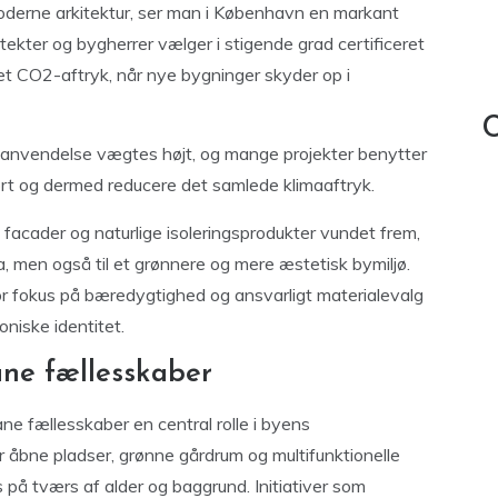
oderne arkitektur, ser man i København en markant
kitekter og bygherrer vælger i stigende grad certificeret
t CO2-aftryk, når nye bygninger skyder op i
C
enanvendelse vægtes højt, og mange projekter benytter
port og dermed reducere det samlede klimaaftryk.
facader og naturlige isoleringsprodukter vundet frem,
ma, men også til et grønnere og mere æstetisk bymiljø.
or fokus på bæredygtighed og ansvarligt materialevalg
oniske identitet.
ane fællesskaber
ne fællesskaber en central rolle i byens
er åbne pladser, grønne gårdrum og multifunktionelle
å tværs af alder og baggrund. Initiativer som