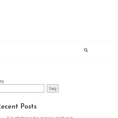
øg
Søg
ecent Posts