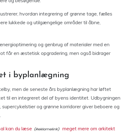
boere og besøgende.
strerer, hvordan integrering af grønne tage, fælles
ere lukkede og utilgængelige områder til åbne,
 energioptimering og genbrug af materialer med en
blot får en æstetisk opgradering, men også bidrager
tet i byplanlægning
lby, men de seneste års byplanlægning har løftet
itet til en integreret del af byens identitet. Udbygningen
supercykelstier og grønne korridorer giver beboere og
.
sal kan du læse
meget mere om arkitekt