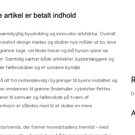
 bæredygtig byudvikling og innovativ arkitektur. Overalt
 kreativt design mødes og skaber nye måder at bo, leve
rønne tage, vertikale haver og blå byrum spirer op
r. Samtidig sætter både arkitekter, byplanlæggere og
ale fællesskaber og et sundere bymiljø.
lt fra materialevalg i bygninger til byens mobilitet og
r omdannes til grønne åndehuller, cykelstier flettes
D
terer til samvær og fællesskab på tværs af
enhavn er således med til at skabe en mere
A
tekturtrends, der former hovedstadens fremtid – med