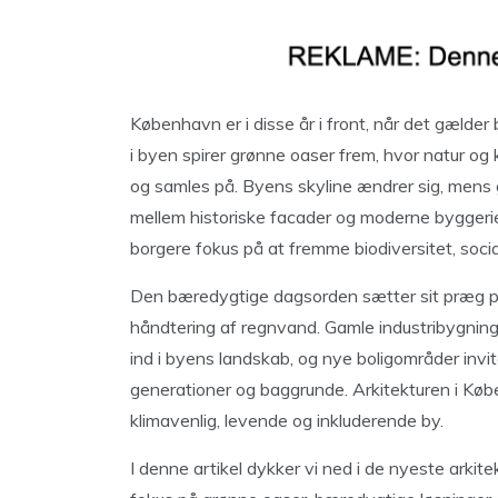
København er i disse år i front, når det gælder
i byen spirer grønne oaser frem, hvor natur og
og samles på. Byens skyline ændrer sig, mens g
mellem historiske facader og moderne byggerie
borgere fokus på at fremme biodiversitet, soci
Den bæredygtige dagsorden sætter sit præg på a
håndtering af regnvand. Gamle industribygninge
ind i byens landskab, og nye boligområder invi
generationer og baggrunde. Arkitekturen i Køb
klimavenlig, levende og inkluderende by.
I denne artikel dykker vi ned i de nyeste arki