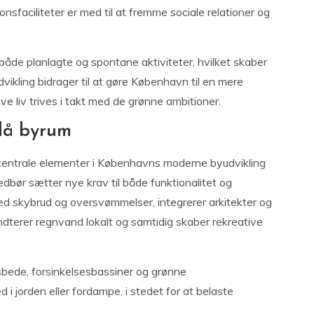
nsfaciliteter er med til at fremme sociale relationer og
 både planlagte og spontane aktiviteter, hvilket skaber
ikling bidrager til at gøre København til en mere
ve liv trives i takt med de grønne ambitioner.
lå byrum
centrale elementer i Københavns moderne byudvikling
edbør sætter nye krav til både funktionalitet og
d skybrud og oversvømmelser, integrerer arkitekter og
ndterer regnvand lokalt og samtidig skaber rekreative
bede, forsinkelsesbassiner og grønne
 i jorden eller fordampe, i stedet for at belaste