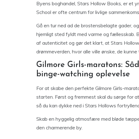
Byens boghandel, Stars Hollow Books, er et yn
School er ofte centrum for livlige sammenkoms
Gå en tur ned ad de brostensbelagte gader, og d
hjemligt sted fyldt med varme og fællesskab. By
af autenticitet og gør det klart, at Stars Holl
drømmeverden, hvor alle ville ønske, de kunne ti
Gilmore Girls-maratons: Så
binge-watching oplevelse
For at skabe den perfekte Gilmore Girls-marat
starten. Først og fremmest skal du sørge for at
så du kan dykke ned i Stars Hollows fortryllen
Skab en hyggelig atmosfære med bløde tæpper,
den charmerende by.