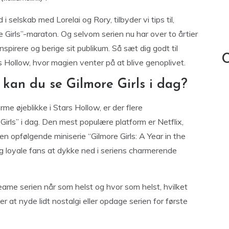
 selskab med Lorelai og Rory, tilbyder vi tips til,
Girls”-maraton. Og selvom serien nu har over to årtier
spirere og berige sit publikum. Så sæt dig godt til
C
ars Hollow, hvor magien venter på at blive genoplivet.
kan du se Gilmore Girls i dag?
e øjeblikke i Stars Hollow, er der flere
Girls” i dag. Den mest populære platform er Netflix,
n opfølgende miniserie “Gilmore Girls: A Year in the
og loyale fans at dykke ned i seriens charmerende
eame serien når som helst og hvor som helst, hvilket
r at nyde lidt nostalgi eller opdage serien for første