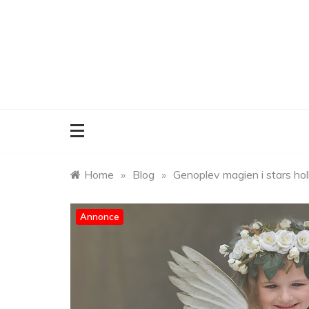
Skip
to
content
Home
»
Blog
»
Genoplev magien i stars holl
Annonce