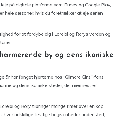
r leje på digitale platforme som iTunes og Google Play,
er hele sæsoner, hvis du foretrækker at eje serien
lighed for at fordybe dig i Lorelai og Rorys verden og
orier.
charmerende by og dens ikoniske
e år har fanget hjerterne hos “Gilmore Girls”-fans
charme og dens ikoniske steder, der nærmest er
Lorelai og Rory tilbringer mange timer over en kop
, hvor adskillige festlige begivenheder finder sted,