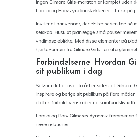
Ingen Gilmore Girls-maraton er komplet uden de
Lorelai og Rorys yndlingslækkerier – tænk på pi
Inviter et par venner, der elsker serien lige så m
selskab. Husk at planlægge små pauser mellem
yndlingsøjeblikke. Med disse elementer på plad
hjertevarmen fra Gilmore Girls i en uforglemme
Forbindelserne: Hvordan Gil
sit publikum i dag
Selvom det er over to årtier siden, at Gilmore 
inspirere og berige sit publikum på flere måde
datter-forhold, venskaber og samfundsliv udf
Lorelai og Rory Gilmores dynamik fremmer en f
nære relationer.