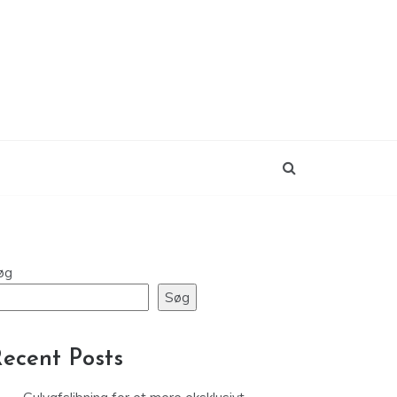
øg
Søg
ecent Posts