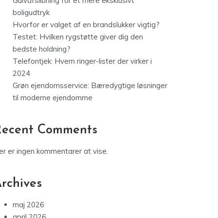
Gulvafslibning for et mere eksklusivt
boligudtryk
Hvorfor er valget af en brandslukker vigtig?
Testet: Hvilken rygstøtte giver dig den
bedste holdning?
Telefontjek: Hvem ringer-lister der virker i
2024
Grøn ejendomsservice: Bæredygtige løsninger
til moderne ejendomme
Recent Comments
er er ingen kommentarer at vise.
rchives
maj 2026
april 2026