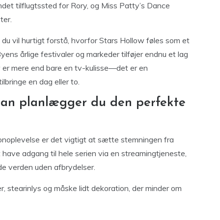
det tilflugtssted for Rory, og Miss Patty’s Dance
ter.
u vil hurtigt forstå, hvorfor Stars Hollow føles som et
ens årlige festivaler og markeder tilføjer endnu et lag
ow er mere end bare en tv-kulisse—det er en
lbringe en dag eller to.
dan planlægger du den perfekte
onoplevelse er det vigtigt at sætte stemningen fra
 have adgang til hele serien via en streamingtjeneste,
de verden uden afbrydelser.
 stearinlys og måske lidt dekoration, der minder om