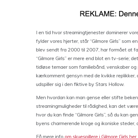
I en tid hvor streamingtjenester dominerer vo
fylder vores hjerter, står “Gilmore Girls” som e
blev sendt fra 2000 til 2007, har formået at 
“Gilmore Girls” er mere end blot en tv-serie; de
tidløse temaer som familiebånd, venskaber og 
kærkomment gensyn med de kvikke replikker, d
udspiller sig i den fiktive by Stars Hollow.
Men hvordan kan man gense eller stifte beken
streamingmuligheder til rådighed, kan det være en 
hvor du kan finde “Gilmore Girls”, så du kan ge
byens charmerende kroge og ikoniske steder, der
Få mere info
om skuespillere i Gilmore Girls her