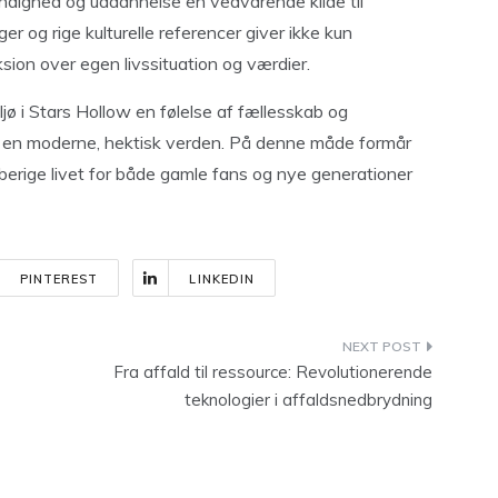
ndighed og uddannelse en vedvarende kilde til
oger og rige kulturelle referencer giver ikke kun
eksion over egen livssituation og værdier.
jø i Stars Hollow en følelse af fællesskab og
 i en moderne, hektisk verden. På denne måde formår
 berige livet for både gamle fans og nye generationer
PINTEREST
LINKEDIN
Fra affald til ressource: Revolutionerende
teknologier i affaldsnedbrydning