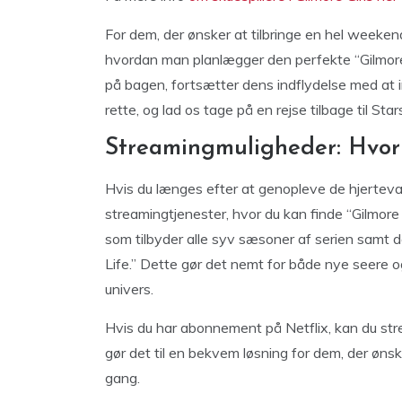
For dem, der ønsker at tilbringe en hel weekend i
hvordan man planlægger den perfekte “Gilmore 
på bagen, fortsætter dens indflydelse med at in
rette, og lad os tage på en rejse tilbage til St
Streamingmuligheder: Hvor 
Hvis du længes efter at genopleve de hjertevarm
streamingtjenester, hvor du kan finde “Gilmore 
som tilbyder alle syv sæsoner af serien samt de
Life.” Dette gør det nemt for både nye seere 
univers.
Hvis du har abonnement på Netflix, kan du str
gør det til en bekvem løsning for dem, der ønske
gang.