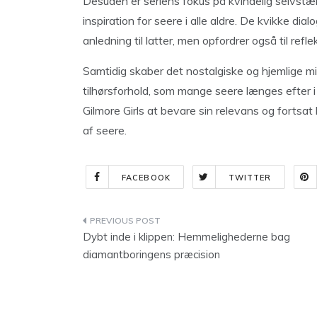
Desuden er seriens fokus på kvindelig selvstæ
inspiration for seere i alle aldre. De kvikke dial
anledning til latter, men opfordrer også til refl
Samtidig skaber det nostalgiske og hjemlige mil
tilhørsforhold, som mange seere længes efter
Gilmore Girls at bevare sin relevans og fortsat
af seere.
FACEBOOK
TWITTER
Indlægsnavigation
Dybt inde i klippen: Hemmelighederne bag
diamantboringens præcision