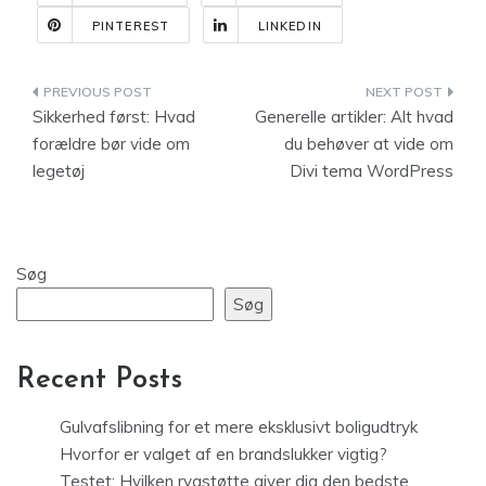
PINTEREST
LINKEDIN
Indlægsnavigation
Sikkerhed først: Hvad
Generelle artikler: Alt hvad
forældre bør vide om
du behøver at vide om
legetøj
Divi tema WordPress
Søg
Søg
Recent Posts
Gulvafslibning for et mere eksklusivt boligudtryk
Hvorfor er valget af en brandslukker vigtig?
Testet: Hvilken rygstøtte giver dig den bedste