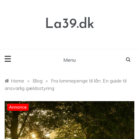
Skip
to
content
La39.dk
Menu
Home
»
Blog
»
Fra lommepenge til lån: En guide til
ansvarlig gældsstyring
Annonce